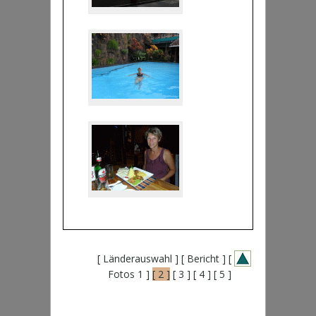
[ Länderauswahl ]
[ Bericht ]
[
Fotos 1 ]
[ 2 ]
[ 3 ]
[ 4 ]
[ 5 ]